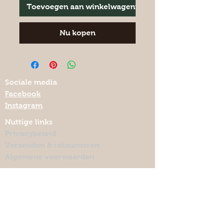
Toevoegen aan winkelwagentje
Nu kopen
Sociale media
Facebook
Instagram
Nuttige links
Privacybeleid
Verzenden & retourneren
Algemene voorwaarden
Keramiekmeteenhart.be
Lelieweg 7, 3140 Keerbergen
lut.quintelier@telenet.be
Abonneer je op mijn nieuwbrief