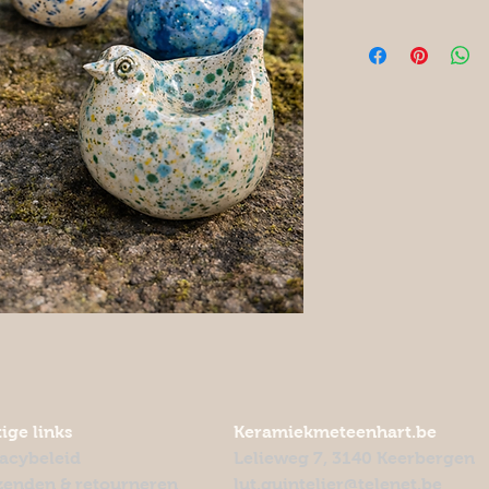
ige links
Keramiekmeteenhart.be
vacybeleid
Lelieweg 7, 3140 Keerbergen
zenden & retourneren
lut.quintelier@telenet.be