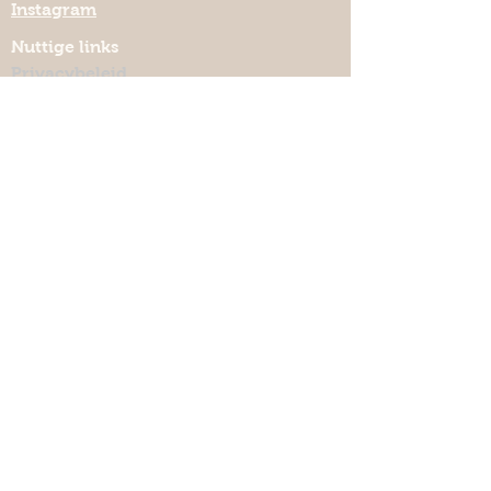
Instagram
gebruiken.
Nuttige links
Privacybeleid
Verzenden & retourneren
Algemene voorwaarden
Keramiekmeteenhart.be
Lelieweg 7, 3140 Keerbergen
lut.quintelier@telenet.be
Abonneer je op mijn nieuwbrief
Abonneer
©
2021 - 2026
Keramiekmeteenhart
Designed by Jae Solutions