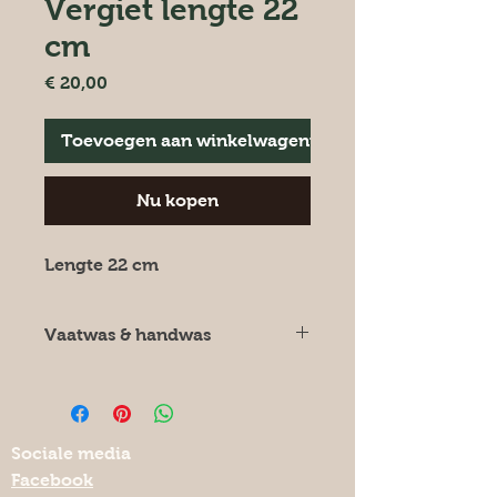
Vergiet lengte 22
cm
Prijs
€ 20,00
Toevoegen aan winkelwagentje
Nu kopen
Lengte 22 cm
Vaatwas & handwas
Het keramiek kan in principe in de
vaatwas, maar ik raad het zeker
niet aan omdat er op termijn best
wel kleurverlies zal zijn.
Sociale media
Facebook
Bij
voorkeur
dus
geen vaatwasser