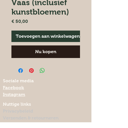
Vaas (inclusief
kunstbloemen)
Prijs
€ 50,00
Toevoegen aan winkelwagentje
Nu kopen
Sociale media
Facebook
Instagram
Nuttige links
Privacybeleid
Verzenden & retourneren
Algemene voorwaarden