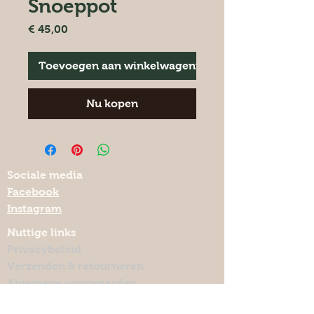
Snoeppot
Prijs
€ 45,00
Toevoegen aan winkelwagentje
Nu kopen
Sociale media
Facebook
Instagram
Nuttige links
Privacybeleid
Verzenden & retourneren
Algemene voorwaarden
Keramiekmeteenhart.be