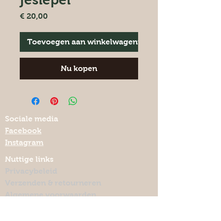
Prijs
€ 20,00
Toevoegen aan winkelwagentje
Nu kopen
Sociale media
Facebook
Instagram
Nuttige links
Privacybeleid
Verzenden & retourneren
Algemene voorwaarden
Keramiekmeteenhart.be