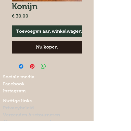
Konijn
Prijs
€ 30,00
Toevoegen aan winkelwagentje
Nu kopen
Sociale media
Facebook
Instagram
Nuttige links
Privacybeleid
Verzenden & retourneren
Algemene voorwaarden