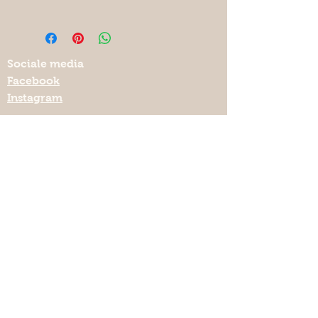
Het keramiek kan in principe in de
vaatwas, maar ik raad het zeker
niet aan omdat er op termijn best
wel kleurverlies zal zijn.
Sociale media
Facebook
Bij
voorkeur
dus
geen vaatwasser
Instagram
gebruiken.
Nuttige links
Privacybeleid
Verzenden & retourneren
Algemene voorwaarden
Keramiekmeteenhart.be
Lelieweg 7, 3140 Keerbergen
lut.quintelier@telenet.be
Abonneer je op mijn nieuwbrief
Abonneer