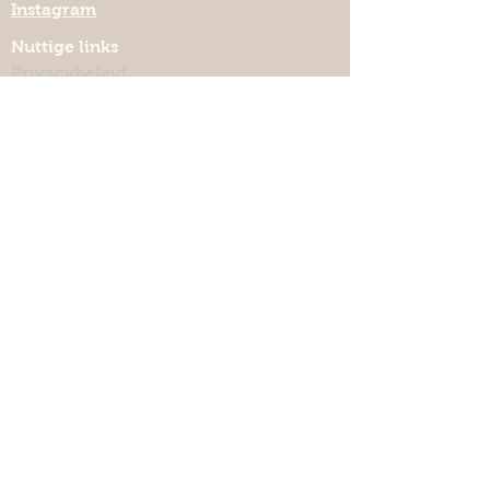
Instagram
Nuttige links
Privacybeleid
Verzenden & retourneren
Algemene voorwaarden
Keramiekmeteenhart.be
Lelieweg 7, 3140 Keerbergen
lut.quintelier@telenet.be
Abonneer je op mijn nieuwbrief
Abonneer
©
2021 - 2026
Keramiekmeteenhart
Designed by Jae Solutions