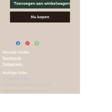
Toevoegen aan winkelwagentje
Nu kopen
Sociale media
Facebook
Instagram
Nuttige links
Privacybeleid
Verzenden & retourneren
Algemene voorwaarden
Keramiekmeteenhart.be
Lelieweg 7, 3140 Keerbergen
lut.quintelier@telenet.be