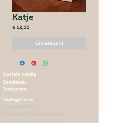
Katje
Prijs
€ 12,00
Uitverkocht
Sociale media
Facebook
Instagram
Nuttige links
Privacybeleid
Verzenden & retourneren
Algemene voorwaarden
Keramiekmeteenhart.be