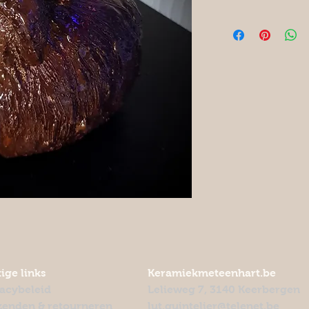
ige links
Keramiekmeteenhart.be
vacybeleid
Lelieweg 7, 3140 Keerbergen
zenden & retourneren
lut.quintelier@telenet.be