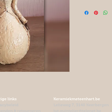
ige links
Keramiekmeteenhart.be
vacybeleid
Lelieweg 7, 3140 Keerbergen
zenden & retourneren
lut.quintelier@telenet.be