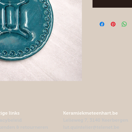
ige links
Keramiekmeteenhart.be
vacybeleid
Lelieweg 7, 3140 Keerbergen
zenden & retourneren
lut.quintelier@telenet.be