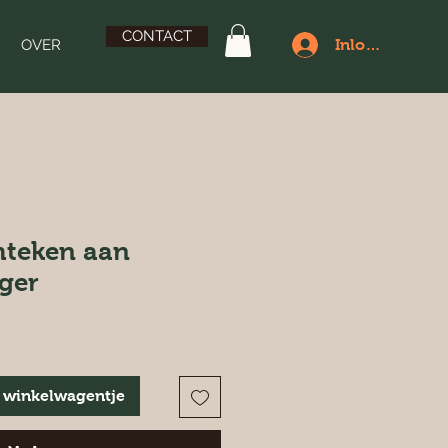
CONTACT
OVER
Inloggen
mteken aan
ger
 winkelwagentje