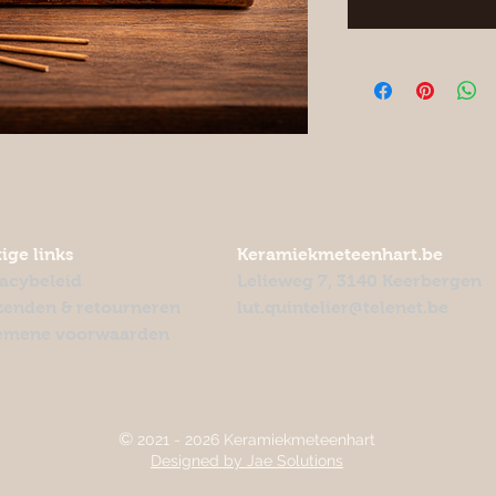
ige links
Keramiekmeteenhart.be
vacybeleid
Lelieweg 7, 3140 Keerbergen
zenden & retourneren
lut.quintelier@telenet.be
emene voorwaarden
©
2021 - 2026 Keramiekmeteenhart
Designed by Jae Solutions