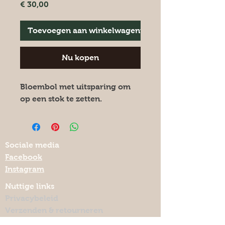
Prijs
€ 30,00
Toevoegen aan winkelwagentje
Nu kopen
Bloembol met uitsparing om
op een stok te zetten.
Sociale media
Facebook
Instagram
Nuttige links
Privacybeleid
Verzenden & retourneren
Algemene voorwaarden