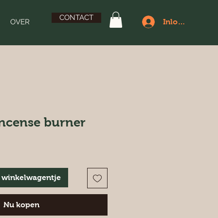
CONTACT
OVER
Inloggen
incense burner
 winkelwagentje
Nu kopen